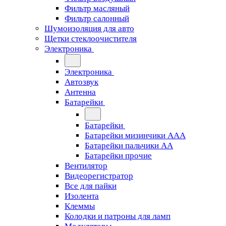
Фильтр масляный
Фильтр салонный
Шумоизоляция для авто
Щетки стеклоочистителя
Электроника
Электроника
Автозвук
Антенна
Батарейки
Батарейки
Батарейки мизинчики ААА
Батарейки пальчики АА
Батарейки прочие
Вентилятор
Видеорегистратор
Все для пайки
Изолента
Клеммы
Колодки и патроны для ламп