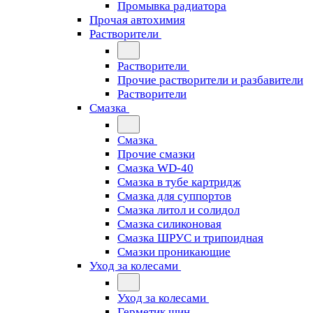
Промывка радиатора
Прочая автохимия
Растворители
Растворители
Прочие растворители и разбавители
Растворители
Смазка
Смазка
Прочие смазки
Смазка WD-40
Смазка в тубе картридж
Смазка для суппортов
Смазка литол и солидол
Смазка силиконовая
Смазка ШРУС и трипоидная
Смазки проникающие
Уход за колесами
Уход за колесами
Герметик шин