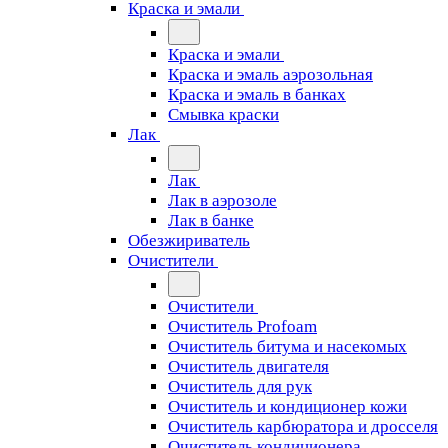
Краска и эмали
Краска и эмали
Краска и эмаль аэрозольная
Краска и эмаль в банках
Смывка краски
Лак
Лак
Лак в аэрозоле
Лак в банке
Обезжириватель
Очистители
Очистители
Очиститель Profoam
Очиститель битума и насекомых
Очиститель двигателя
Очиститель для рук
Очиститель и кондиционер кожи
Очиститель карбюратора и дросселя
Очиститель кондиционера