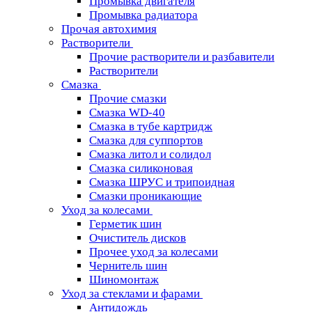
Промывка двигателя
Промывка радиатора
Прочая автохимия
Растворители
Прочие растворители и разбавители
Растворители
Смазка
Прочие смазки
Смазка WD-40
Смазка в тубе картридж
Смазка для суппортов
Смазка литол и солидол
Смазка силиконовая
Смазка ШРУС и трипоидная
Смазки проникающие
Уход за колесами
Герметик шин
Очиститель дисков
Прочее уход за колесами
Чернитель шин
Шиномонтаж
Уход за стеклами и фарами
Антидождь