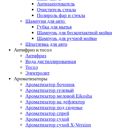
Антизапотеватель
Очиститель стекла
Полироль фар и стекла
Шампуни для авто
Губка для мытья
Шампунь для бесконтактной мойки
Шампунь для ручной мойки
Шпатлевка для авто
Антифриз и тосол
Антифриз
Вода дистиллированная
Тосол
Электролит
Ароматизаторы
Ароматизатор бочонок
Ароматизатор гелевый
Ароматизатор меловой Eikosha
Ароматизатор на дефлектор
Ароматизатор под сиденье
Ароматизатор спрей
Ароматизатор сухой
Ароматизатор сухой X-Version