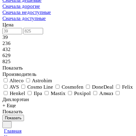
Сначала дешевые
Сначала дорогие
Сначала недоступные
Сначала доступные
Цена
39
236
432
629
825
Показать
Производитель
Alteco
Astrohim
AVS
Cosmo Line
Cosmofen
DoneDeal
Felix
Henkel
Ilpa
Mastix
Poxipol
Алмаз
Дихлорэтан
+ Еще
Показать
Показать
Главная