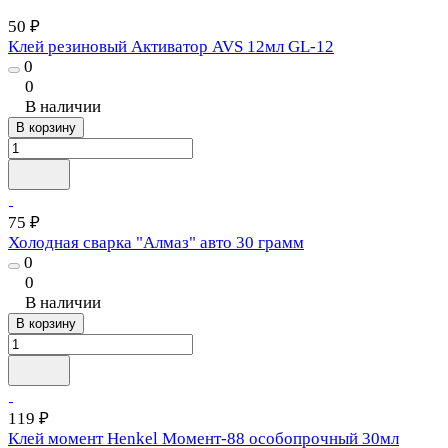
50 ₽
Клей резиновый Активатор AVS 12мл GL-12
0
0
В наличии
В корзину
75 ₽
Холодная сварка "Алмаз" авто 30 грамм
0
0
В наличии
В корзину
119 ₽
Клей момент Henkel Момент-88 особопрочный 30мл