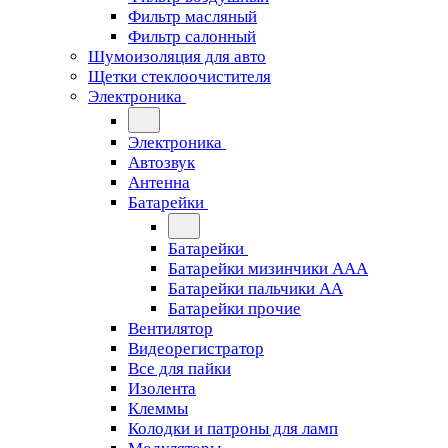
Фильтр масляный
Фильтр салонный
Шумоизоляция для авто
Щетки стеклоочистителя
Электроника
Электроника
Автозвук
Антенна
Батарейки
Батарейки
Батарейки мизинчики ААА
Батарейки пальчики АА
Батарейки прочие
Вентилятор
Видеорегистратор
Все для пайки
Изолента
Клеммы
Колодки и патроны для ламп