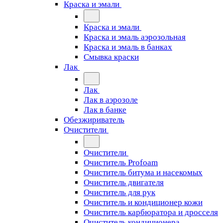
Краска и эмали
Краска и эмали
Краска и эмаль аэрозольная
Краска и эмаль в банках
Смывка краски
Лак
Лак
Лак в аэрозоле
Лак в банке
Обезжириватель
Очистители
Очистители
Очиститель Profoam
Очиститель битума и насекомых
Очиститель двигателя
Очиститель для рук
Очиститель и кондиционер кожи
Очиститель карбюратора и дросселя
Очиститель кондиционера