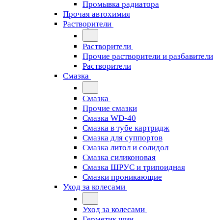
Промывка радиатора
Прочая автохимия
Растворители
Растворители
Прочие растворители и разбавители
Растворители
Смазка
Смазка
Прочие смазки
Смазка WD-40
Смазка в тубе картридж
Смазка для суппортов
Смазка литол и солидол
Смазка силиконовая
Смазка ШРУС и трипоидная
Смазки проникающие
Уход за колесами
Уход за колесами
Герметик шин