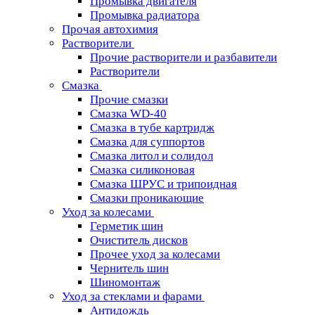
Промывка двигателя
Промывка радиатора
Прочая автохимия
Растворители
Прочие растворители и разбавители
Растворители
Смазка
Прочие смазки
Смазка WD-40
Смазка в тубе картридж
Смазка для суппортов
Смазка литол и солидол
Смазка силиконовая
Смазка ШРУС и трипоидная
Смазки проникающие
Уход за колесами
Герметик шин
Очиститель дисков
Прочее уход за колесами
Чернитель шин
Шиномонтаж
Уход за стеклами и фарами
Антидождь