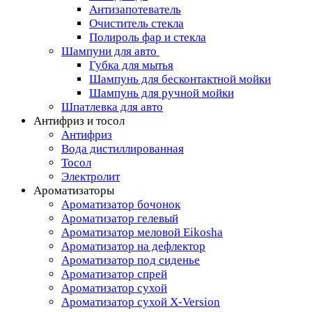
Антизапотеватель
Очиститель стекла
Полироль фар и стекла
Шампуни для авто
Губка для мытья
Шампунь для бесконтактной мойки
Шампунь для ручной мойки
Шпатлевка для авто
Антифриз и тосол
Антифриз
Вода дистиллированная
Тосол
Электролит
Ароматизаторы
Ароматизатор бочонок
Ароматизатор гелевый
Ароматизатор меловой Eikosha
Ароматизатор на дефлектор
Ароматизатор под сиденье
Ароматизатор спрей
Ароматизатор сухой
Ароматизатор сухой X-Version