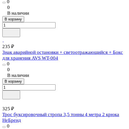
0
0
В наличии
В корзину
235 ₽
Знак аварийной остановки + светоотражающийся + Бокс
для хранения AVS WT-004
0
0
В наличии
В корзину
325 ₽
Трос буксировочный стропа 3,5 тонны 4 метра 2 крюка
НеБренд
0