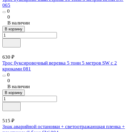
065
0
0
В наличии
В корзину
630 ₽
Трос буксировочный веревка 5 тонн 5 метров SW с 2
крюками 081
0
0
В наличии
В корзину
515 ₽
Знак аварийной остановки + светоотражающая пленка +