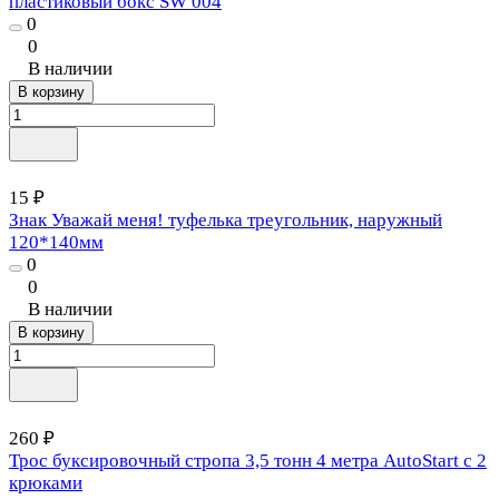
пластиковый бокс SW 004
0
0
В наличии
В корзину
15 ₽
Знак Уважай меня! туфелька треугольник, наружный
120*140мм
0
0
В наличии
В корзину
260 ₽
Трос буксировочный стропа 3,5 тонн 4 метра AutoStart с 2
крюками