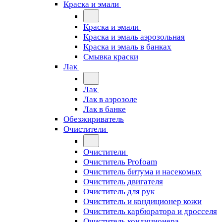
Краска и эмали
Краска и эмали
Краска и эмаль аэрозольная
Краска и эмаль в банках
Смывка краски
Лак
Лак
Лак в аэрозоле
Лак в банке
Обезжириватель
Очистители
Очистители
Очиститель Profoam
Очиститель битума и насекомых
Очиститель двигателя
Очиститель для рук
Очиститель и кондиционер кожи
Очиститель карбюратора и дросселя
Очиститель кондиционера