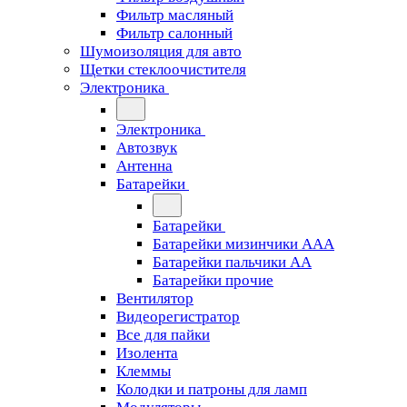
Фильтр масляный
Фильтр салонный
Шумоизоляция для авто
Щетки стеклоочистителя
Электроника
Электроника
Автозвук
Антенна
Батарейки
Батарейки
Батарейки мизинчики ААА
Батарейки пальчики АА
Батарейки прочие
Вентилятор
Видеорегистратор
Все для пайки
Изолента
Клеммы
Колодки и патроны для ламп