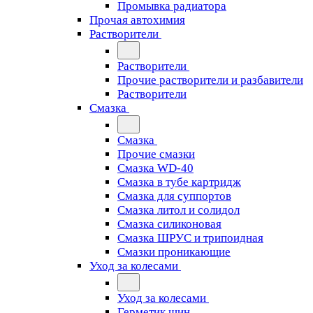
Промывка радиатора
Прочая автохимия
Растворители
Растворители
Прочие растворители и разбавители
Растворители
Смазка
Смазка
Прочие смазки
Смазка WD-40
Смазка в тубе картридж
Смазка для суппортов
Смазка литол и солидол
Смазка силиконовая
Смазка ШРУС и трипоидная
Смазки проникающие
Уход за колесами
Уход за колесами
Герметик шин