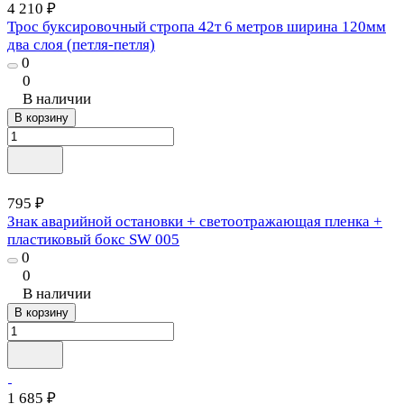
4 210 ₽
Трос буксировочный стропа 42т 6 метров ширина 120мм
два слоя (петля-петля)
0
0
В наличии
В корзину
795 ₽
Знак аварийной остановки + светоотражающая пленка +
пластиковый бокс SW 005
0
0
В наличии
В корзину
1 685 ₽