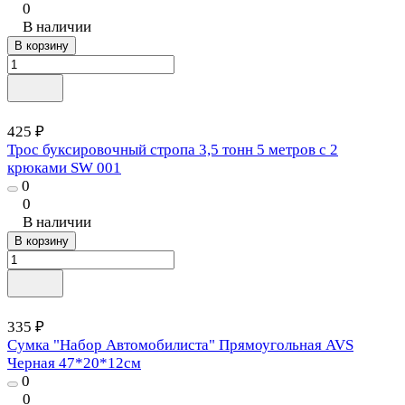
0
В наличии
В корзину
425 ₽
Трос буксировочный стропа 3,5 тонн 5 метров с 2
крюками SW 001
0
0
В наличии
В корзину
335 ₽
Сумка "Набор Автомобилиста" Прямоугольная AVS
Черная 47*20*12см
0
0