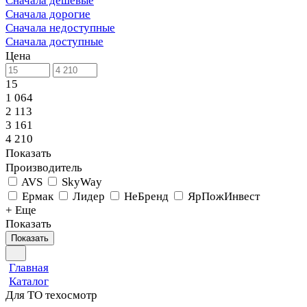
Сначала дешевые
Сначала дорогие
Сначала недоступные
Сначала доступные
Цена
15
1 064
2 113
3 161
4 210
Показать
Производитель
AVS
SkyWay
Ермак
Лидер
НеБренд
ЯрПожИнвест
+ Еще
Показать
Показать
Главная
Каталог
Для ТО техосмотр