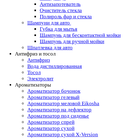
Антизапотеватель
Очиститель стекла
Полироль фар и стекла
Шампуни для авто
Губка для мытья
Шампунь для бесконтактной мойки
Шампунь для ручной мойки
Шпатлевка для авто
Антифриз и тосол
Антифриз
Вода дистиллированная
Тосол
Электролит
Ароматизаторы
Ароматизатор бочонок
Ароматизатор гелевый
Ароматизатор меловой Eikosha
Ароматизатор на дефлектор
Ароматизатор под сиденье
Ароматизатор спрей
Ароматизатор сухой
Ароматизатор сухой X-Version