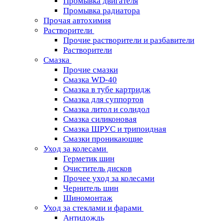
Промывка двигателя
Промывка радиатора
Прочая автохимия
Растворители
Прочие растворители и разбавители
Растворители
Смазка
Прочие смазки
Смазка WD-40
Смазка в тубе картридж
Смазка для суппортов
Смазка литол и солидол
Смазка силиконовая
Смазка ШРУС и трипоидная
Смазки проникающие
Уход за колесами
Герметик шин
Очиститель дисков
Прочее уход за колесами
Чернитель шин
Шиномонтаж
Уход за стеклами и фарами
Антидождь