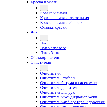
Краска и эмали
Краска и эмали
Краска и эмаль аэрозольная
Краска и эмаль в банках
Смывка краски
Лак
Лак
Лак в аэрозоле
Лак в банке
Обезжириватель
Очистители
Очистители
Очиститель Profoam
Очиститель битума и насекомых
Очиститель двигателя
Очиститель для рук
Очиститель и кондиционер кожи
Очиститель карбюратора и дросселя
Очиститель кондиционера