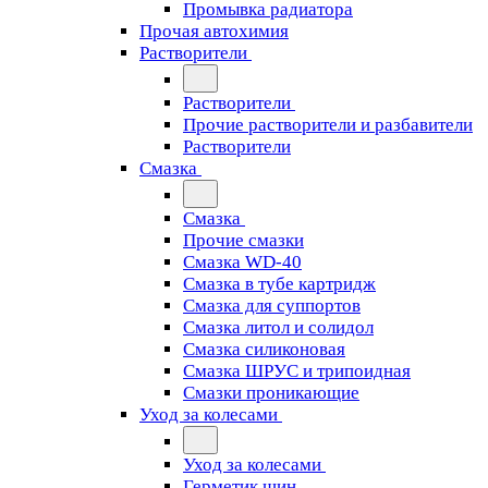
Промывка радиатора
Прочая автохимия
Растворители
Растворители
Прочие растворители и разбавители
Растворители
Смазка
Смазка
Прочие смазки
Смазка WD-40
Смазка в тубе картридж
Смазка для суппортов
Смазка литол и солидол
Смазка силиконовая
Смазка ШРУС и трипоидная
Смазки проникающие
Уход за колесами
Уход за колесами
Герметик шин