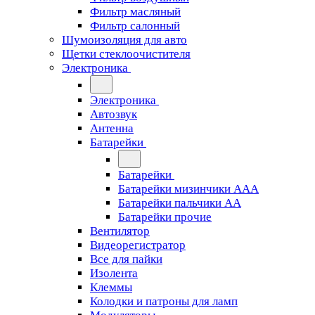
Фильтр масляный
Фильтр салонный
Шумоизоляция для авто
Щетки стеклоочистителя
Электроника
Электроника
Автозвук
Антенна
Батарейки
Батарейки
Батарейки мизинчики ААА
Батарейки пальчики АА
Батарейки прочие
Вентилятор
Видеорегистратор
Все для пайки
Изолента
Клеммы
Колодки и патроны для ламп