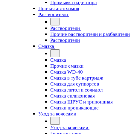
Промывка радиатора
Прочая автохимия
Растворители
Растворители
Прочие растворители и разбавители
Растворители
Смазка
Смазка
Прочие смазки
Смазка WD-40
Смазка в тубе картридж
Смазка для суппортов
Смазка литол и солидол
Смазка силиконовая
Смазка ШРУС и трипоидная
Смазки проникающие
Уход за колесами
Уход за колесами
Герметик шин