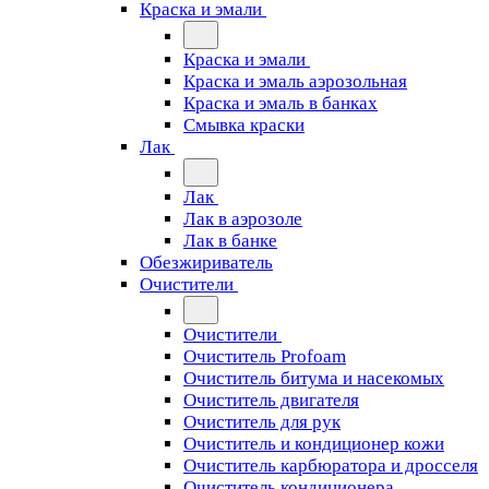
Краска и эмали
Краска и эмали
Краска и эмаль аэрозольная
Краска и эмаль в банках
Смывка краски
Лак
Лак
Лак в аэрозоле
Лак в банке
Обезжириватель
Очистители
Очистители
Очиститель Profoam
Очиститель битума и насекомых
Очиститель двигателя
Очиститель для рук
Очиститель и кондиционер кожи
Очиститель карбюратора и дросселя
Очиститель кондиционера