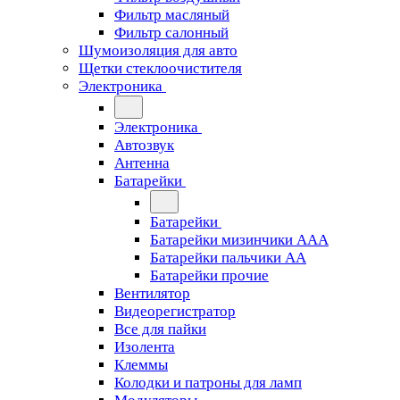
Фильтр масляный
Фильтр салонный
Шумоизоляция для авто
Щетки стеклоочистителя
Электроника
Электроника
Автозвук
Антенна
Батарейки
Батарейки
Батарейки мизинчики ААА
Батарейки пальчики АА
Батарейки прочие
Вентилятор
Видеорегистратор
Все для пайки
Изолента
Клеммы
Колодки и патроны для ламп