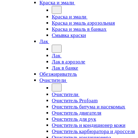
Краска и эмали
Краска и эмали
Краска и эмаль аэрозольная
Краска и эмаль в банках
Смывка краски
Лак
Лак
Лак в аэрозоле
Лак в банке
Обезжириватель
Очистители
Очистители
Очиститель Profoam
Очиститель битума и насекомых
Очиститель двигателя
Очиститель для рук
Очиститель и кондиционер кожи
Очиститель карбюратора и дросселя
Очиститель кондиционера