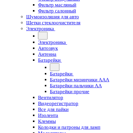
Фильтр масляный
Фильтр салонный
Шумоизоляция для авто
Щетки стеклоочистителя
Электроника
Электроника
Автозвук
Антенна
Батарейки
Батарейки
Батарейки мизинчики ААА
Батарейки пальчики АА
Батарейки прочие
Вентилятор
Видеорегистратор
Все для пайки
Изолента
Клеммы
Колодки и патроны для ламп