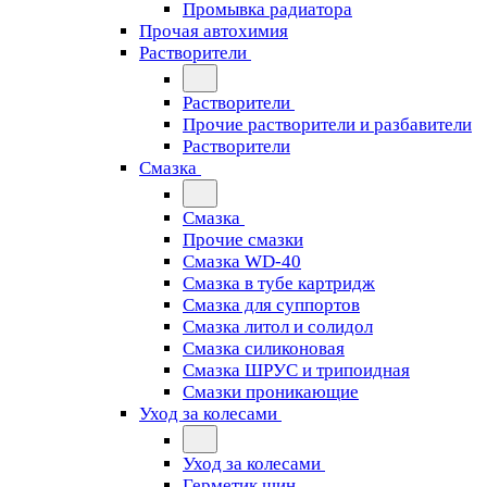
Промывка радиатора
Прочая автохимия
Растворители
Растворители
Прочие растворители и разбавители
Растворители
Смазка
Смазка
Прочие смазки
Смазка WD-40
Смазка в тубе картридж
Смазка для суппортов
Смазка литол и солидол
Смазка силиконовая
Смазка ШРУС и трипоидная
Смазки проникающие
Уход за колесами
Уход за колесами
Герметик шин