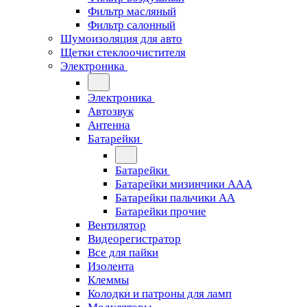
Фильтр масляный
Фильтр салонный
Шумоизоляция для авто
Щетки стеклоочистителя
Электроника
Электроника
Автозвук
Антенна
Батарейки
Батарейки
Батарейки мизинчики ААА
Батарейки пальчики АА
Батарейки прочие
Вентилятор
Видеорегистратор
Все для пайки
Изолента
Клеммы
Колодки и патроны для ламп