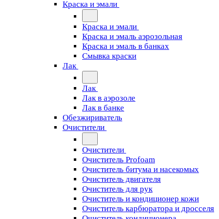
Краска и эмали
Краска и эмали
Краска и эмаль аэрозольная
Краска и эмаль в банках
Смывка краски
Лак
Лак
Лак в аэрозоле
Лак в банке
Обезжириватель
Очистители
Очистители
Очиститель Profoam
Очиститель битума и насекомых
Очиститель двигателя
Очиститель для рук
Очиститель и кондиционер кожи
Очиститель карбюратора и дросселя
Очиститель кондиционера