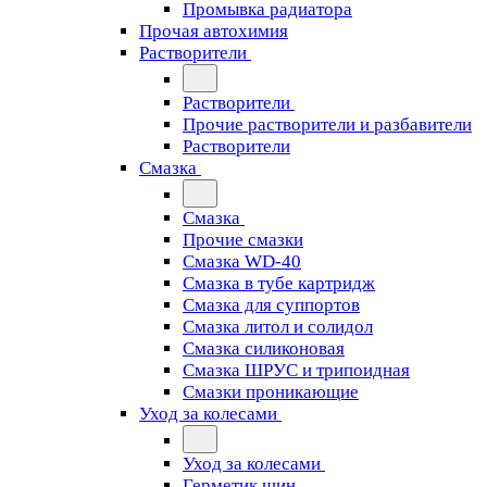
Промывка радиатора
Прочая автохимия
Растворители
Растворители
Прочие растворители и разбавители
Растворители
Смазка
Смазка
Прочие смазки
Смазка WD-40
Смазка в тубе картридж
Смазка для суппортов
Смазка литол и солидол
Смазка силиконовая
Смазка ШРУС и трипоидная
Смазки проникающие
Уход за колесами
Уход за колесами
Герметик шин