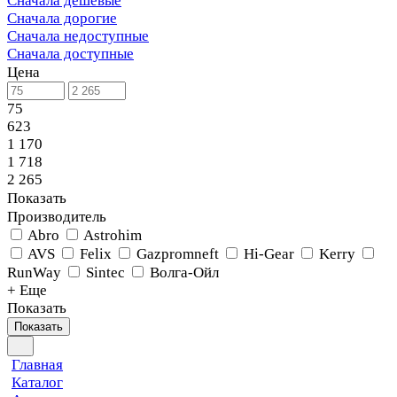
Сначала дешевые
Сначала дорогие
Сначала недоступные
Сначала доступные
Цена
75
623
1 170
1 718
2 265
Показать
Производитель
Abro
Astrohim
AVS
Felix
Gazpromneft
Hi-Gear
Kerry
RunWay
Sintec
Волга-Ойл
+ Еще
Показать
Показать
Главная
Каталог