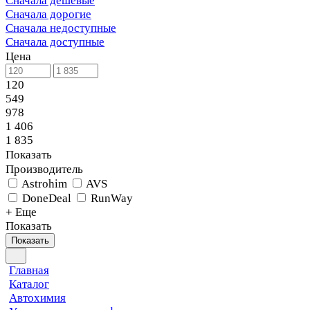
Сначала дешевые
Сначала дорогие
Сначала недоступные
Сначала доступные
Цена
120
549
978
1 406
1 835
Показать
Производитель
Astrohim
AVS
DoneDeal
RunWay
+ Еще
Показать
Показать
Главная
Каталог
Автохимия