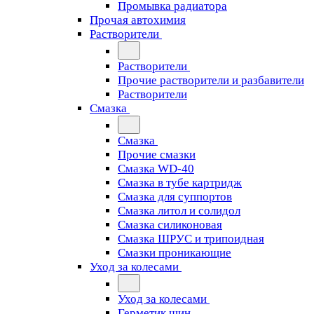
Промывка радиатора
Прочая автохимия
Растворители
Растворители
Прочие растворители и разбавители
Растворители
Смазка
Смазка
Прочие смазки
Смазка WD-40
Смазка в тубе картридж
Смазка для суппортов
Смазка литол и солидол
Смазка силиконовая
Смазка ШРУС и трипоидная
Смазки проникающие
Уход за колесами
Уход за колесами
Герметик шин