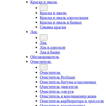
Краска и эмали
Краска и эмали
Краска и эмаль аэрозольная
Краска и эмаль в банках
Смывка краски
Лак
Лак
Лак в аэрозоле
Лак в банке
Обезжириватель
Очистители
Очистители
Очиститель Profoam
Очиститель битума и насекомых
Очиститель двигателя
Очиститель для рук
Очиститель и кондиционер кожи
Очиститель карбюратора и дросселя
Очиститель кондиционера