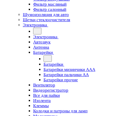
Фильтр масляный
Фильтр салонный
Шумоизоляция для авто
Щетки стеклоочистителя
Электроника
Электроника
Автозвук
Антенна
Батарейки
Батарейки
Батарейки мизинчики ААА
Батарейки пальчики АА
Батарейки прочие
Вентилятор
Видеорегистратор
Все для пайки
Изолента
Клеммы
Колодки и патроны для ламп