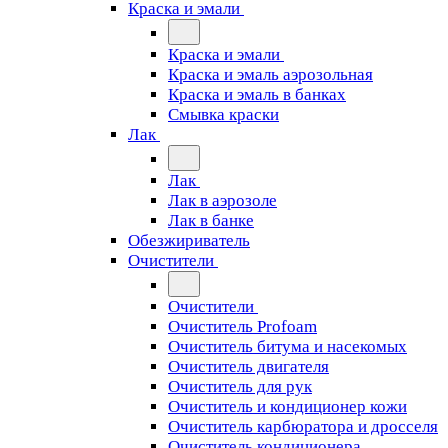
Краска и эмали
Краска и эмали
Краска и эмаль аэрозольная
Краска и эмаль в банках
Смывка краски
Лак
Лак
Лак в аэрозоле
Лак в банке
Обезжириватель
Очистители
Очистители
Очиститель Profoam
Очиститель битума и насекомых
Очиститель двигателя
Очиститель для рук
Очиститель и кондиционер кожи
Очиститель карбюратора и дросселя
Очиститель кондиционера