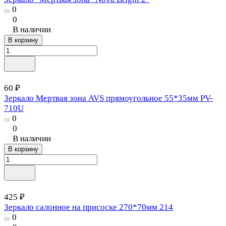
0
0
В наличии
В корзину
60 ₽
Зеркало Мертвая зона AVS прямоугольное 55*35мм PV-
710U
0
0
В наличии
В корзину
425 ₽
Зеркало салонное на присоске 270*70мм 214
0