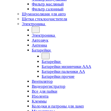
Фильтр масляный
Фильтр салонный
Шумоизоляция для авто
Щетки стеклоочистителя
Электроника
Электроника
Автозвук
Антенна
Батарейки
Батарейки
Батарейки мизинчики ААА
Батарейки пальчики АА
Батарейки прочие
Вентилятор
Видеорегистратор
Все для пайки
Изолента
Клеммы
Колодки и патроны для ламп