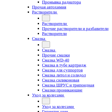
Промывка радиатора
Прочая автохимия
Растворители
Растворители
Прочие растворители и разбавители
Растворители
Смазка
Смазка
Прочие смазки
Смазка WD-40
Смазка в тубе картридж
Смазка для суппортов
Смазка литол и солидол
Смазка силиконовая
Смазка ШРУС и трипоидная
Смазки проникающие
Уход за колесами
Уход за колесами
Герметик шин