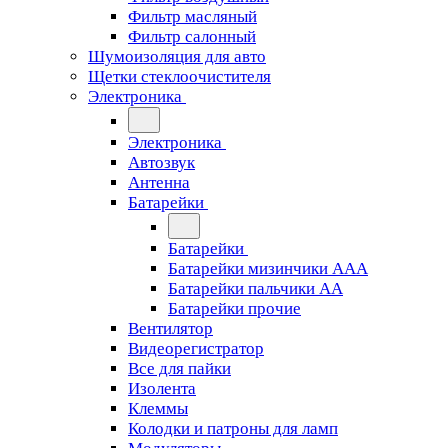
Фильтр масляный
Фильтр салонный
Шумоизоляция для авто
Щетки стеклоочистителя
Электроника
Электроника
Автозвук
Антенна
Батарейки
Батарейки
Батарейки мизинчики ААА
Батарейки пальчики АА
Батарейки прочие
Вентилятор
Видеорегистратор
Все для пайки
Изолента
Клеммы
Колодки и патроны для ламп