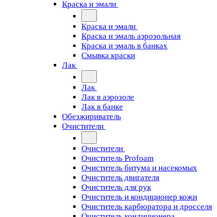
Краска и эмали
Краска и эмали
Краска и эмаль аэрозольная
Краска и эмаль в банках
Смывка краски
Лак
Лак
Лак в аэрозоле
Лак в банке
Обезжириватель
Очистители
Очистители
Очиститель Profoam
Очиститель битума и насекомых
Очиститель двигателя
Очиститель для рук
Очиститель и кондиционер кожи
Очиститель карбюратора и дросселя
Очиститель кондиционера