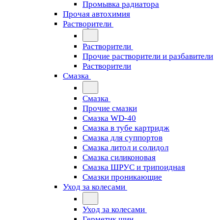
Промывка радиатора
Прочая автохимия
Растворители
Растворители
Прочие растворители и разбавители
Растворители
Смазка
Смазка
Прочие смазки
Смазка WD-40
Смазка в тубе картридж
Смазка для суппортов
Смазка литол и солидол
Смазка силиконовая
Смазка ШРУС и трипоидная
Смазки проникающие
Уход за колесами
Уход за колесами
Герметик шин