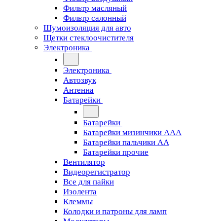
Фильтр масляный
Фильтр салонный
Шумоизоляция для авто
Щетки стеклоочистителя
Электроника
Электроника
Автозвук
Антенна
Батарейки
Батарейки
Батарейки мизинчики ААА
Батарейки пальчики АА
Батарейки прочие
Вентилятор
Видеорегистратор
Все для пайки
Изолента
Клеммы
Колодки и патроны для ламп