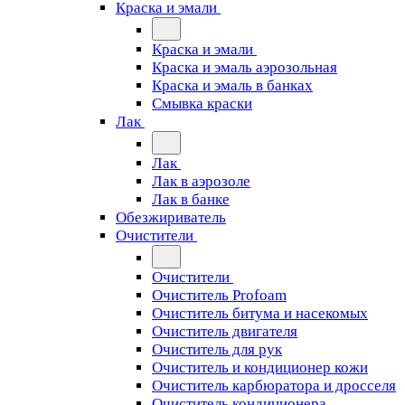
Краска и эмали
Краска и эмали
Краска и эмаль аэрозольная
Краска и эмаль в банках
Смывка краски
Лак
Лак
Лак в аэрозоле
Лак в банке
Обезжириватель
Очистители
Очистители
Очиститель Profoam
Очиститель битума и насекомых
Очиститель двигателя
Очиститель для рук
Очиститель и кондиционер кожи
Очиститель карбюратора и дросселя
Очиститель кондиционера