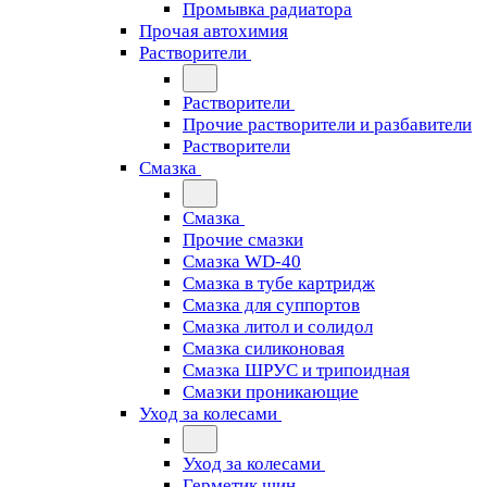
Промывка радиатора
Прочая автохимия
Растворители
Растворители
Прочие растворители и разбавители
Растворители
Смазка
Смазка
Прочие смазки
Смазка WD-40
Смазка в тубе картридж
Смазка для суппортов
Смазка литол и солидол
Смазка силиконовая
Смазка ШРУС и трипоидная
Смазки проникающие
Уход за колесами
Уход за колесами
Герметик шин